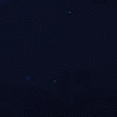
访问身份控制
采用IP定位、设备识别与权限隔离，为九游平台用户建
立第一道防线。
通信加密协议
全站部署TLS协议，保障数据在九游体育体系中传输过
程的完整性与保密性。
行为审计机制
记录关键行为轨迹，搭配日志溯源功能，协助事后安全
验证与应急响应。
实时异常拦截
系统对异常请求进行即时分析处理，防止可疑操作对平
台正常秩序造成干扰。